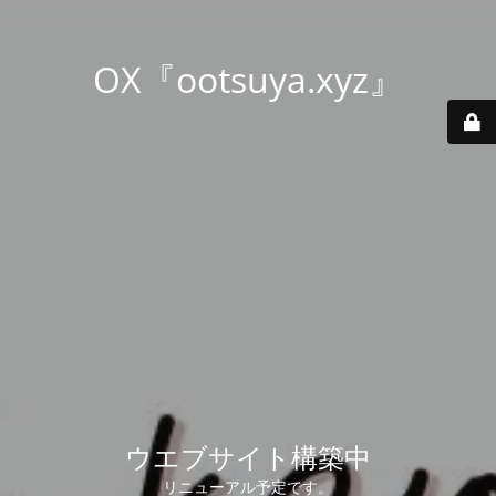
OX『ootsuya.xyz』
ウエブサイト構築中
リニューアル予定です。