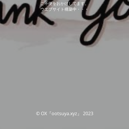
ご不便をおかけしてます。
ウエブサイト構築中・・・
© OX『ootsuya.xyz』 2023