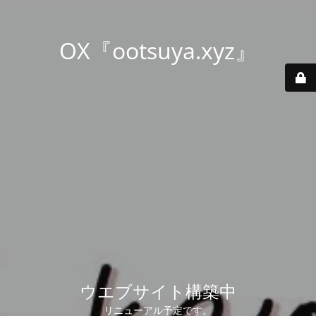
OX『ootsuya.xyz』
ウエブサイト構築中
リニューアル予定です。