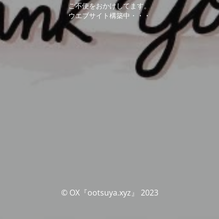
ご不便をおかけしてます。
ウエブサイト構築中・・・
© OX『ootsuya.xyz』 2023