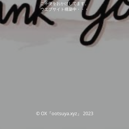
ご不便をおかけしてます。
ウエブサイト構築中・・・
© OX『ootsuya.xyz』 2023