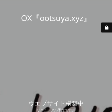
OX『ootsuya.xyz』
ウエブサイト構築中
リニューアル予定です。