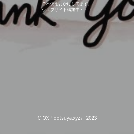
ご不便をおかけしてます。
ウエブサイト構築中・・・
© OX『ootsuya.xyz』 2023