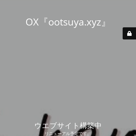
OX『ootsuya.xyz』
ウエブサイト構築中
リニューアル予定です。