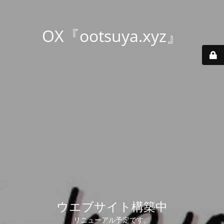
OX『ootsuya.xyz』
ウエブサイト構築中
リニューアル予定です。