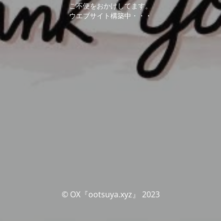
ご不便をおかけしてます。
ウエブサイト構築中・・・
© OX『ootsuya.xyz』 2023