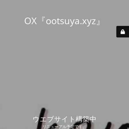
OX『ootsuya.xyz』
ウエブサイト構築中
リニューアル予定です。