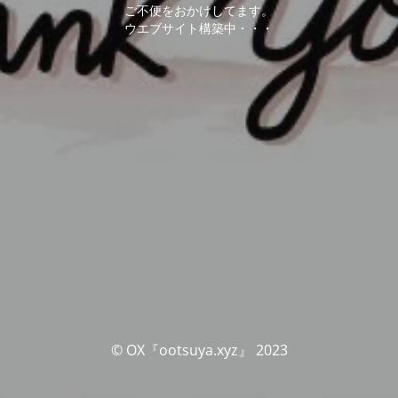
ご不便をおかけしてます。
ウエブサイト構築中・・・
© OX『ootsuya.xyz』 2023