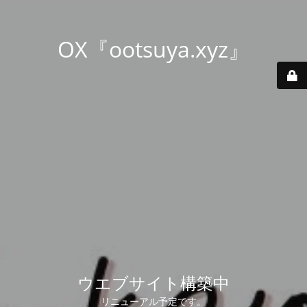
OX『ootsuya.xyz』
ウエブサイト構築中
リニューアル予定です。