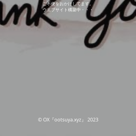
ご不便をおかけしてます。
ウエブサイト構築中・・・
© OX『ootsuya.xyz』 2023