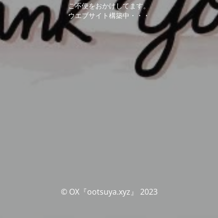
ご不便をおかけしてます。
ウエブサイト構築中・・・
© OX『ootsuya.xyz』 2023