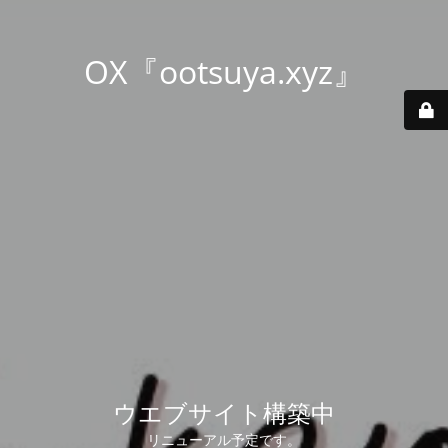
OX『ootsuya.xyz』
ウエブサイト構築中
リニューアル予定です。