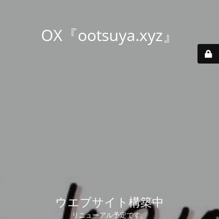
OX『ootsuya.xyz』
ウエブサイト構築中
リニューアル予定です。