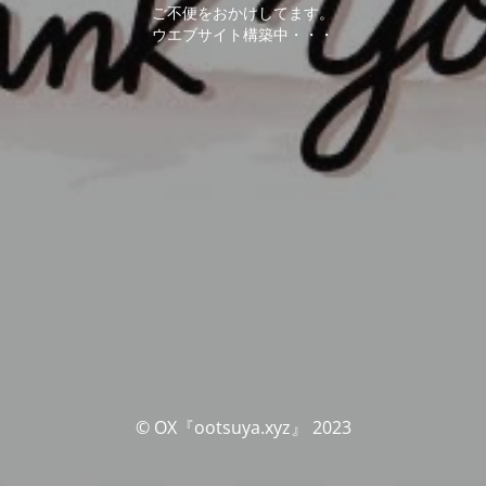
ご不便をおかけしてます。
ウエブサイト構築中・・・
© OX『ootsuya.xyz』 2023