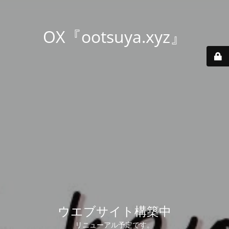
OX『ootsuya.xyz』
ウエブサイト構築中
リニューアル予定です。