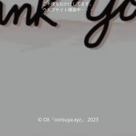
ご不便をおかけしてます。
ウエブサイト構築中・・・
© OX『ootsuya.xyz』 2023