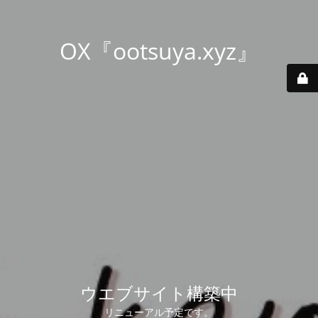
OX『ootsuya.xyz』
ウエブサイト構築中
リニューアル予定です。