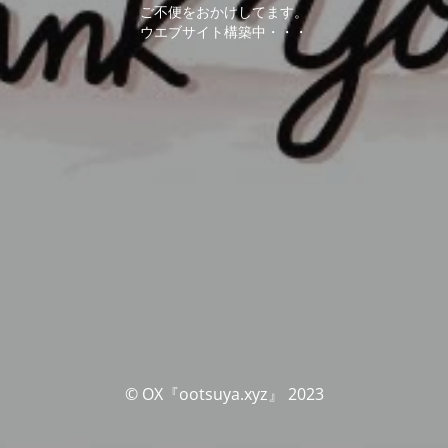
ご不便をおかけしてます。
ウエブサイト構築中・・・
© OX『ootsuya.xyz』 2023