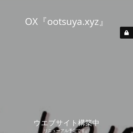
OX『ootsuya.xyz』
ウエブサイト構築中
リニューアル予定です。