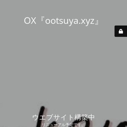
OX『ootsuya.xyz』
ウエブサイト構築中
リニューアル予定です。