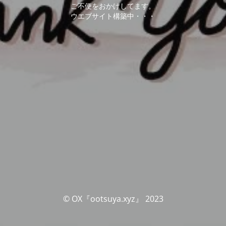
ご不便をおかけしてます。
ウエブサイト構築中・・・
© OX『ootsuya.xyz』 2023