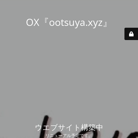
OX『ootsuya.xyz』
ウエブサイト構築中
リニューアル予定です。