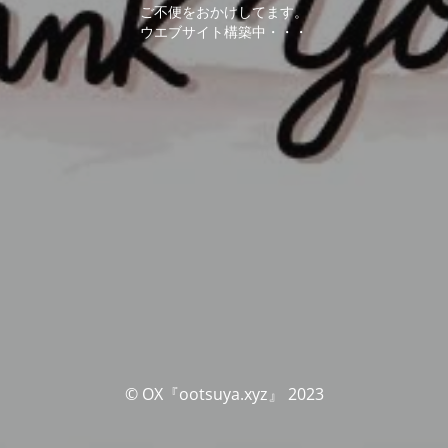
ご不便をおかけしてます。
ウエブサイト構築中・・・
© OX『ootsuya.xyz』 2023