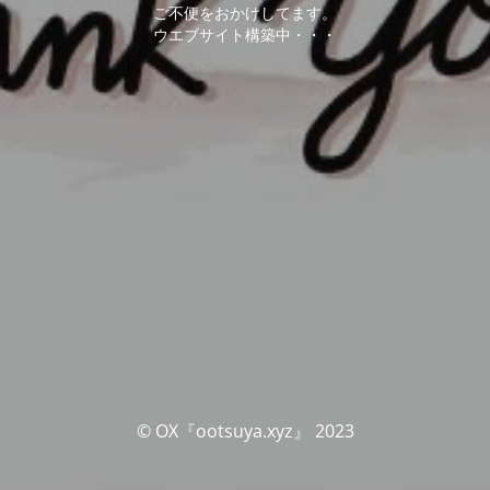
ご不便をおかけしてます。
ウエブサイト構築中・・・
© OX『ootsuya.xyz』 2023