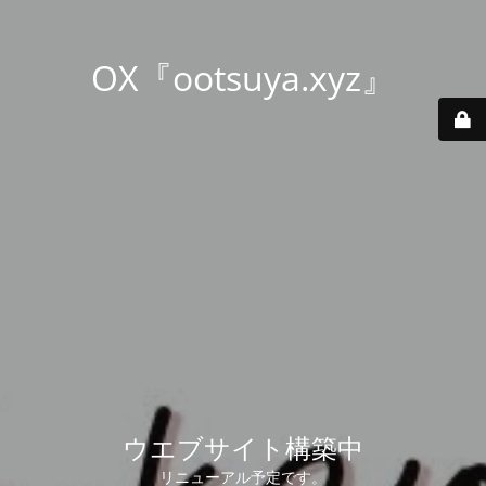
OX『ootsuya.xyz』
ウエブサイト構築中
リニューアル予定です。