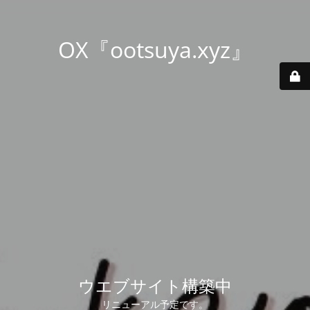
OX『ootsuya.xyz』
ウエブサイト構築中
リニューアル予定です。