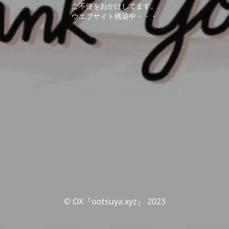
ご不便をおかけしてます。
ウエブサイト構築中・・・
© OX『ootsuya.xyz』 2023