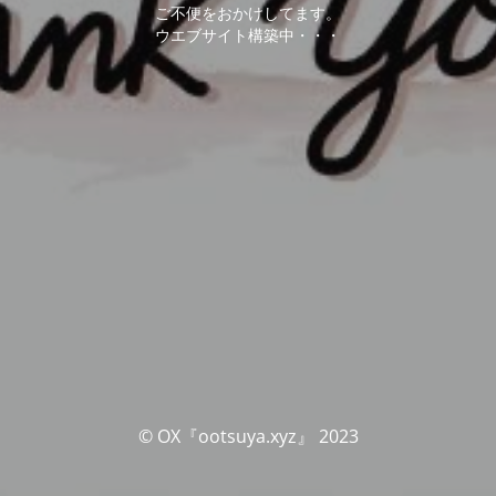
ご不便をおかけしてます。
ウエブサイト構築中・・・
© OX『ootsuya.xyz』 2023