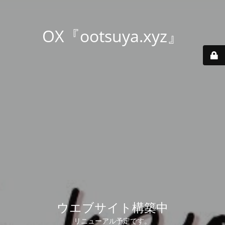
OX『ootsuya.xyz』
ウエブサイト構築中
リニューアル予定です。