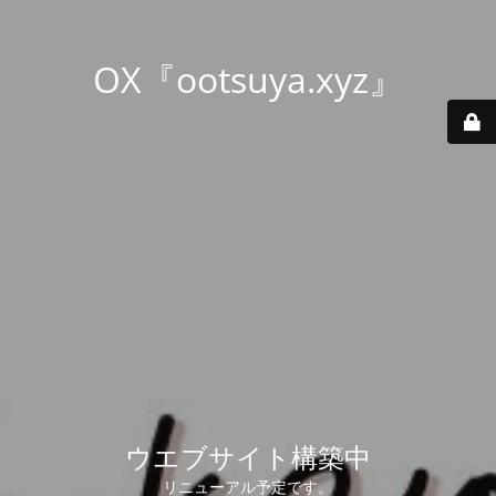
OX『ootsuya.xyz』
ウエブサイト構築中
リニューアル予定です。