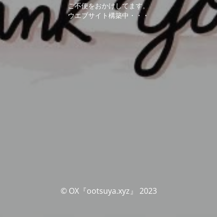
ご不便をおかけしてます。
ウエブサイト構築中・・・
© OX『ootsuya.xyz』 2023