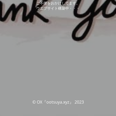
ご不便をおかけしてます。
ウエブサイト構築中・・・
© OX『ootsuya.xyz』 2023