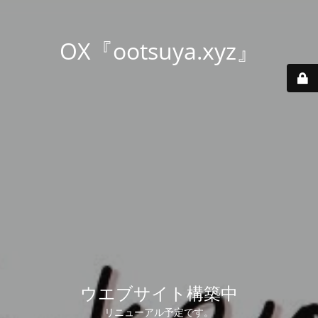
OX『ootsuya.xyz』
ウエブサイト構築中
リニューアル予定です。