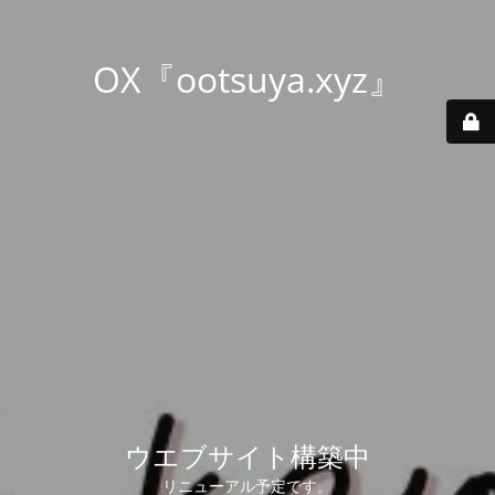
OX『ootsuya.xyz』
ウエブサイト構築中
リニューアル予定です。