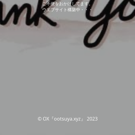
ご不便をおかけしてます。
ウエブサイト構築中・・・
© OX『ootsuya.xyz』 2023