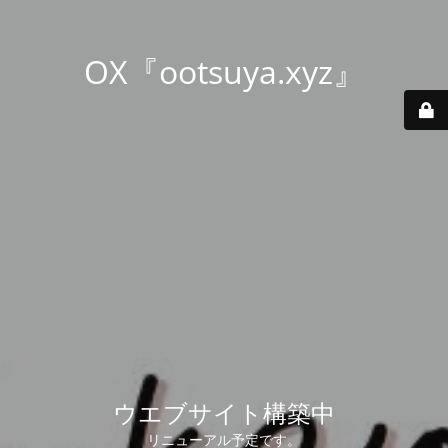
OX『ootsuya.xyz』
ウエブサイト構築中
リニューアル予定です。