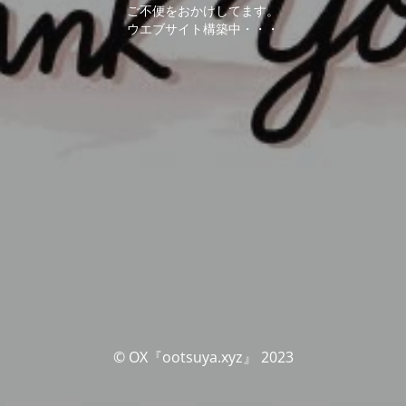
ご不便をおかけしてます。
ウエブサイト構築中・・・
© OX『ootsuya.xyz』 2023