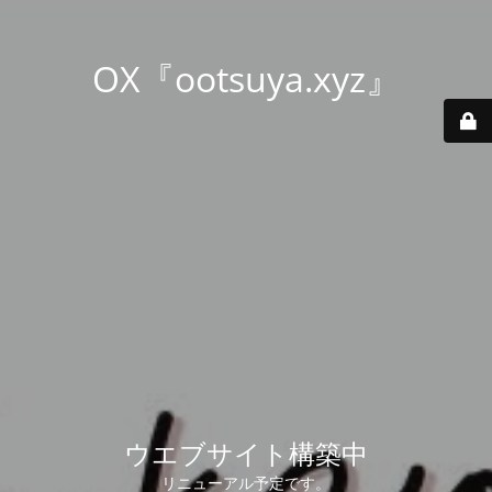
OX『ootsuya.xyz』
ウエブサイト構築中
リニューアル予定です。