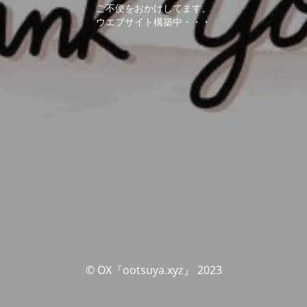
ご不便をおかけしてます。
ウエブサイト構築中・・・
© OX『ootsuya.xyz』 2023