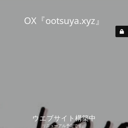
OX『ootsuya.xyz』
ウエブサイト構築中
リニューアル予定です。