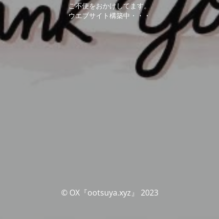
ご不便をおかけしてます。
ウエブサイト構築中・・・
© OX『ootsuya.xyz』 2023