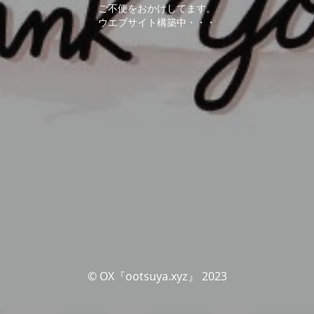
ご不便をおかけしてます。
ウエブサイト構築中・・・
© OX『ootsuya.xyz』 2023