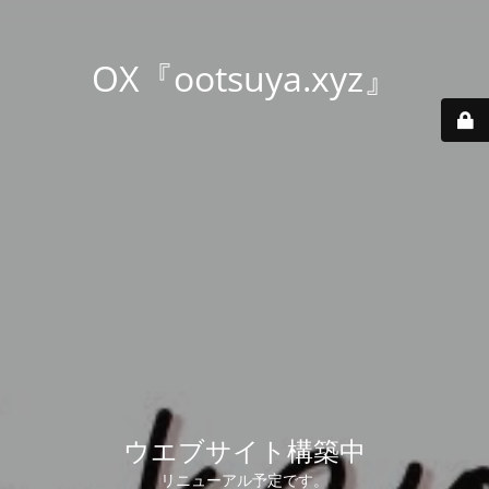
OX『ootsuya.xyz』
ウエブサイト構築中
リニューアル予定です。