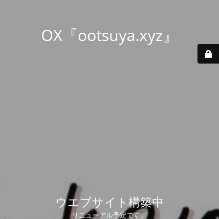
OX『ootsuya.xyz』
ウエブサイト構築中
リニューアル予定です。