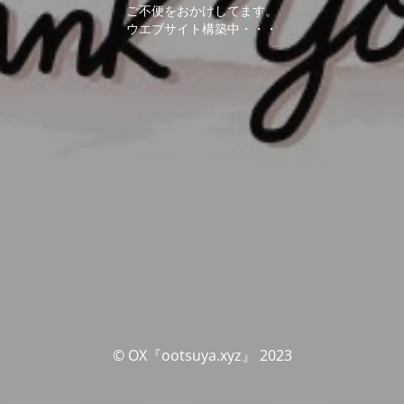
ご不便をおかけしてます。
ウエブサイト構築中・・・
© OX『ootsuya.xyz』 2023