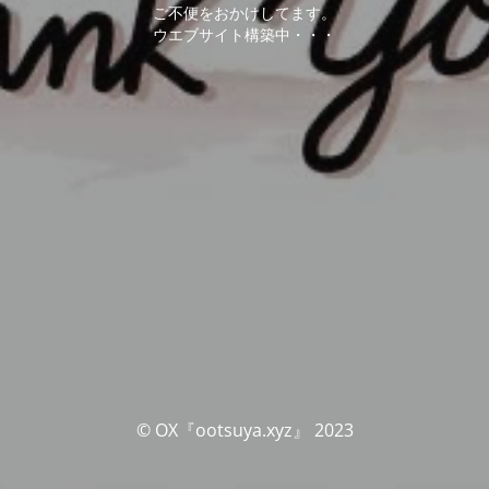
ご不便をおかけしてます。
ウエブサイト構築中・・・
© OX『ootsuya.xyz』 2023