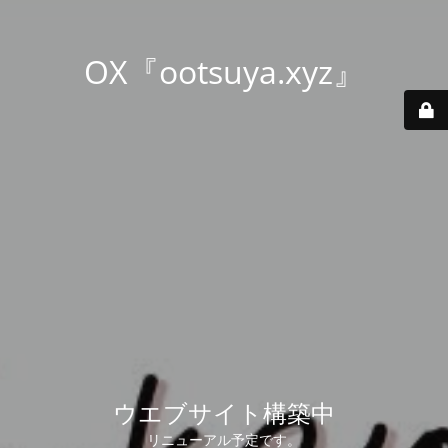
OX『ootsuya.xyz』
ウエブサイト構築中
リニューアル予定です。