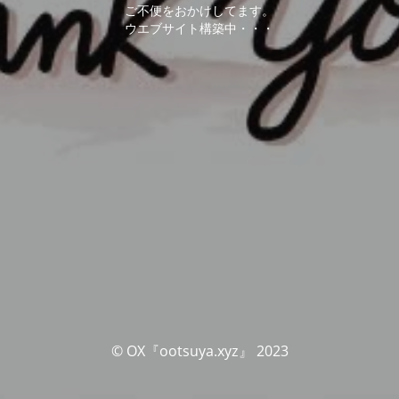
ご不便をおかけしてます。
ウエブサイト構築中・・・
© OX『ootsuya.xyz』 2023