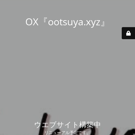
OX『ootsuya.xyz』
ウエブサイト構築中
リニューアル予定です。