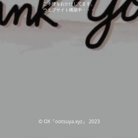
ご不便をおかけしてます。
ウエブサイト構築中・・・
© OX『ootsuya.xyz』 2023