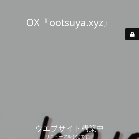
OX『ootsuya.xyz』
ウエブサイト構築中
リニューアル予定です。