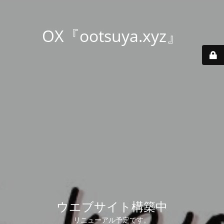
OX『ootsuya.xyz』
ウエブサイト構築中
リニューアル予定です。