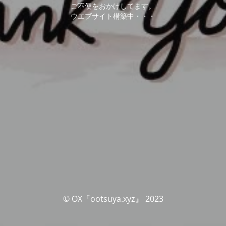
ご不便をおかけしてます。
ウエブサイト構築中・・・
© OX『ootsuya.xyz』 2023