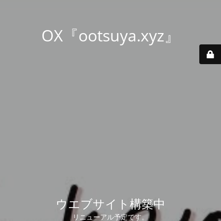
OX『ootsuya.xyz』
ウエブサイト構築中
リニューアル予定です。