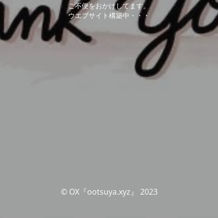
ご不便をおかけしてます。
ウエブサイト構築中・・・
© OX『ootsuya.xyz』 2023