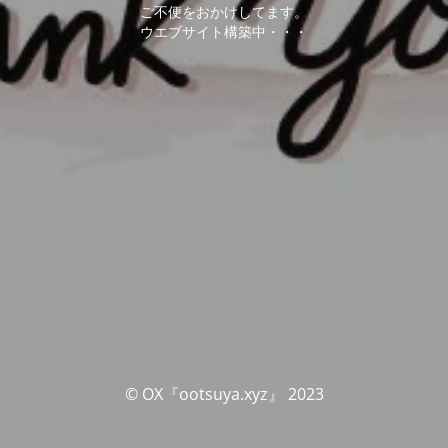
ご不便をおかけしてます。
ウエブサイト構築中・・・
© OX『ootsuya.xyz』 2023