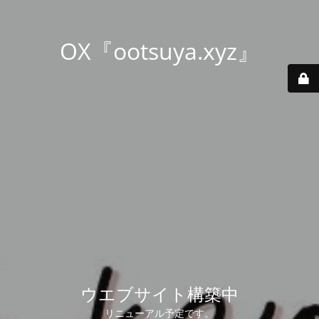
OX『ootsuya.xyz』
ウエブサイト構築中
リニューアル予定です。