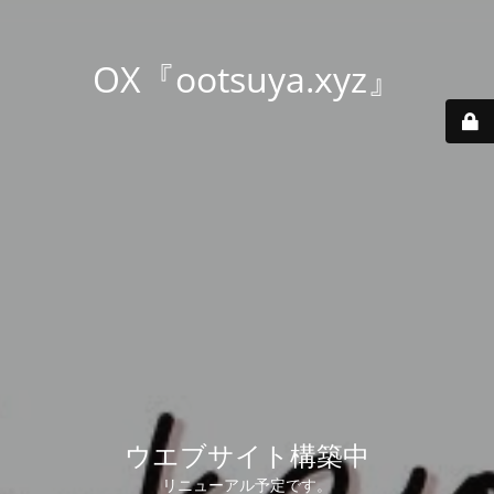
OX『ootsuya.xyz』
ウエブサイト構築中
リニューアル予定です。