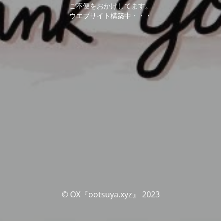
ご不便をおかけしてます。
ウエブサイト構築中・・・
© OX『ootsuya.xyz』 2023