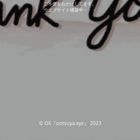
ご不便をおかけしてます。
ウエブサイト構築中・・・
© OX『ootsuya.xyz』 2023