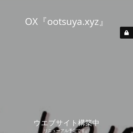
OX『ootsuya.xyz』
ウエブサイト構築中
リニューアル予定です。