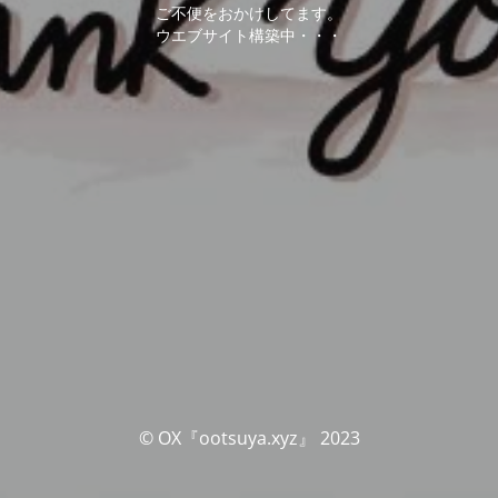
ご不便をおかけしてます。
ウエブサイト構築中・・・
© OX『ootsuya.xyz』 2023