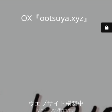
OX『ootsuya.xyz』
ウエブサイト構築中
リニューアル予定です。