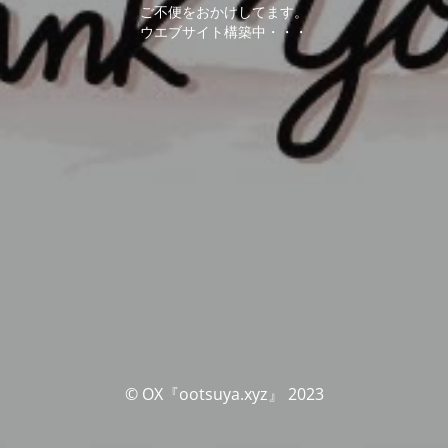
ご不便をおかけしてます。
ウエブサイト構築中・・・
© OX『ootsuya.xyz』 2023