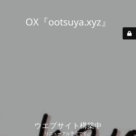
OX『ootsuya.xyz』
ウエブサイト構築中
リニューアル予定です。