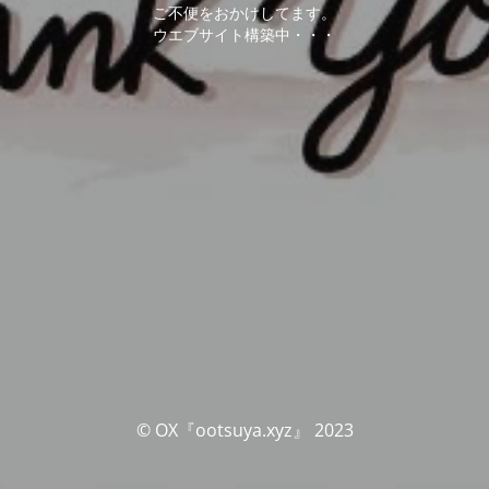
ご不便をおかけしてます。
ウエブサイト構築中・・・
© OX『ootsuya.xyz』 2023