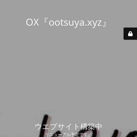
OX『ootsuya.xyz』
ウエブサイト構築中
リニューアル予定です。