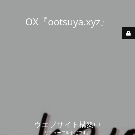
OX『ootsuya.xyz』
ウエブサイト構築中
リニューアル予定です。