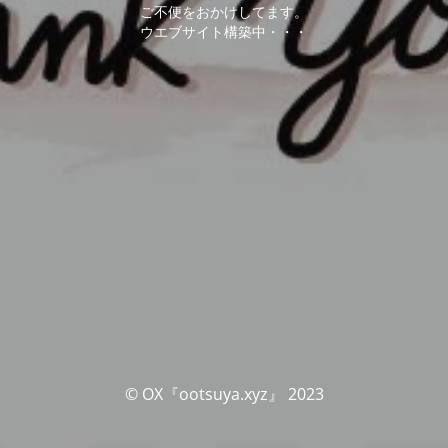
ご不便をおかけしてます。
ウエブサイト構築中・・・
© OX『ootsuya.xyz』 2023