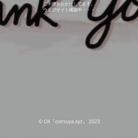
ご不便をおかけしてます。
ウエブサイト構築中・・・
© OX『ootsuya.xyz』 2023