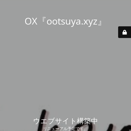
OX『ootsuya.xyz』
ウエブサイト構築中
リニューアル予定です。