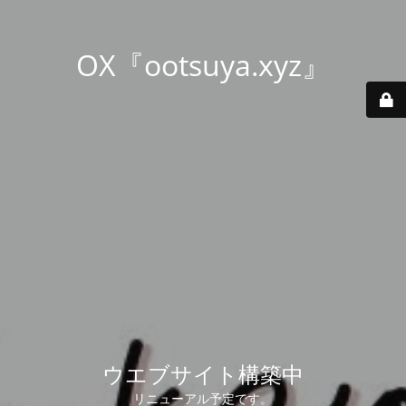
OX『ootsuya.xyz』
ウエブサイト構築中
リニューアル予定です。