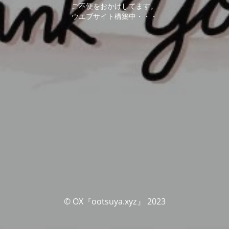
ご不便をおかけしてます。
ウエブサイト構築中・・・
© OX『ootsuya.xyz』 2023