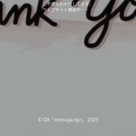
ご不便をおかけしてます。
ウエブサイト構築中・・・
© OX『ootsuya.xyz』 2023