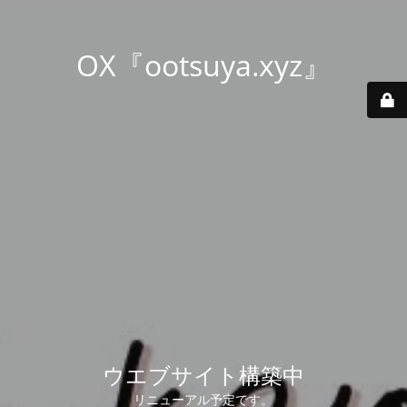
OX『ootsuya.xyz』
ウエブサイト構築中
リニューアル予定です。