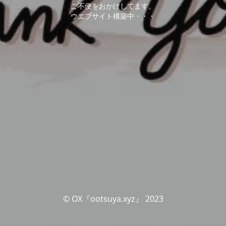
ご不便をおかけしてます。
ウエブサイト構築中・・・
© OX『ootsuya.xyz』 2023