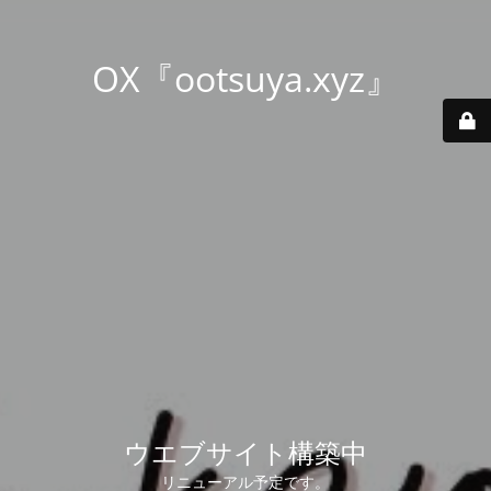
OX『ootsuya.xyz』
ウエブサイト構築中
リニューアル予定です。