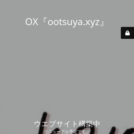
OX『ootsuya.xyz』
ウエブサイト構築中
リニューアル予定です。