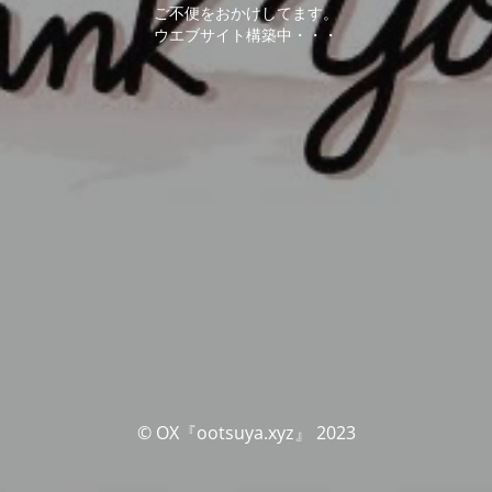
ご不便をおかけしてます。
ウエブサイト構築中・・・
© OX『ootsuya.xyz』 2023