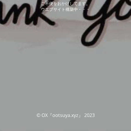
ご不便をおかけしてます。
ウエブサイト構築中・・・
© OX『ootsuya.xyz』 2023