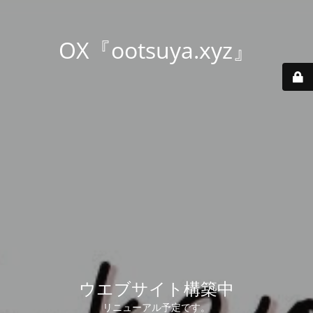
OX『ootsuya.xyz』
ウエブサイト構築中
リニューアル予定です。