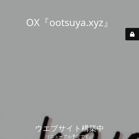
OX『ootsuya.xyz』
ウエブサイト構築中
リニューアル予定です。