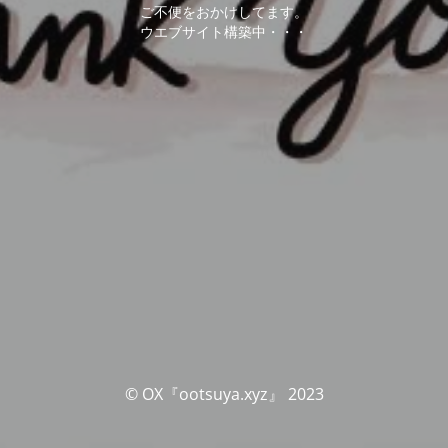
ご不便をおかけしてます。
ウエブサイト構築中・・・
© OX『ootsuya.xyz』 2023