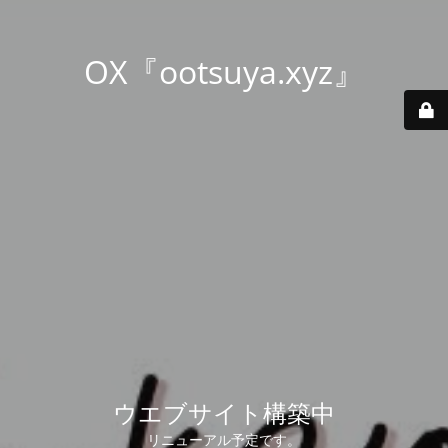
OX『ootsuya.xyz』
ウエブサイト構築中
リニューアル予定です。