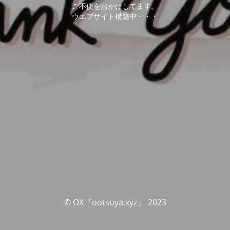
ご不便をおかけしてます。
ウエブサイト構築中・・・
© OX『ootsuya.xyz』 2023