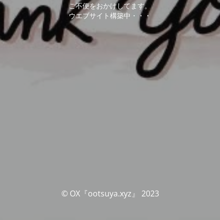
ご不便をおかけしてます。
ウエブサイト構築中・・・
© OX『ootsuya.xyz』 2023