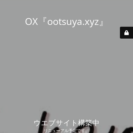
OX『ootsuya.xyz』
ウエブサイト構築中
リニューアル予定です。