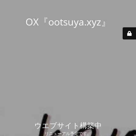
OX『ootsuya.xyz』
ウエブサイト構築中
リニューアル予定です。