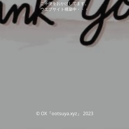
ご不便をおかけしてます。
ウエブサイト構築中・・・
© OX『ootsuya.xyz』 2023