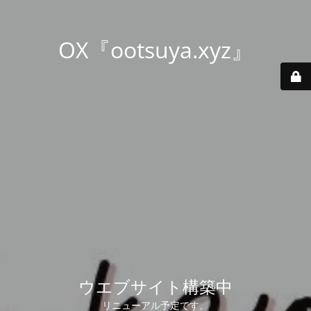
OX『ootsuya.xyz』
ウエブサイト構築中
リニューアル予定です。