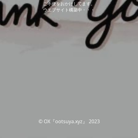
ご不便をおかけしてます。
ウエブサイト構築中・・・
© OX『ootsuya.xyz』 2023