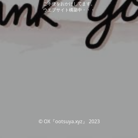
ご不便をおかけしてます。
ウエブサイト構築中・・・
© OX『ootsuya.xyz』 2023