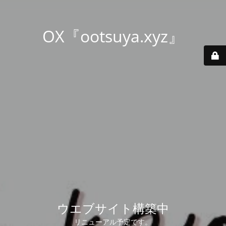
OX『ootsuya.xyz』
ウエブサイト構築中
リニューアル予定です。