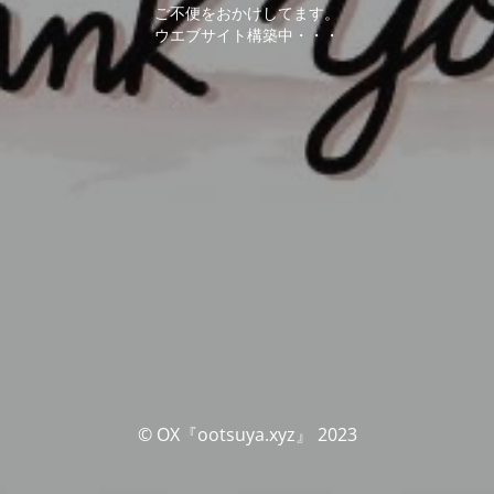
ご不便をおかけしてます。
ウエブサイト構築中・・・
© OX『ootsuya.xyz』 2023