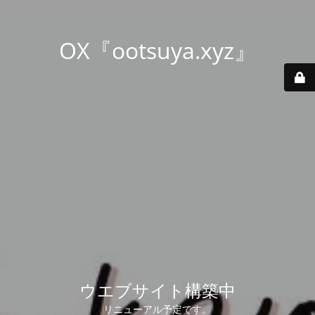
OX『ootsuya.xyz』
ウエブサイト構築中
リニューアル予定です。